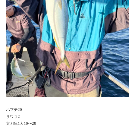
ハマチ20
サワラ2
太刀魚1人10〜20