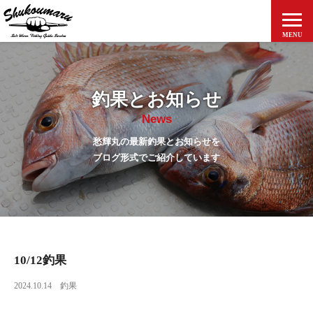
MENU
ホーム
釣果とお知らせ
釣果とお知らせ
News
愁輝丸について
愁輝丸の最新釣果とお知らせを
料金案内
ブログ形式でご紹介しています
アクセス
出船予定表
ご予約方法
10/12釣果
個人情報保護方針
2024.10.14
釣果