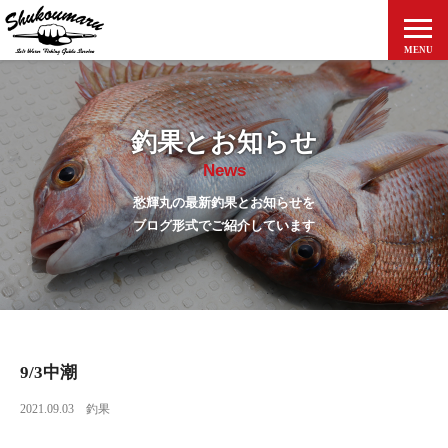
MENU
ホーム
釣果とお知らせ
釣果とお知らせ
News
愁輝丸について
愁輝丸の最新釣果とお知らせを
料金案内
ブログ形式でご紹介しています
アクセス
出船予定表
ご予約方法
9/3中潮
個人情報保護方針
2021.09.03
釣果