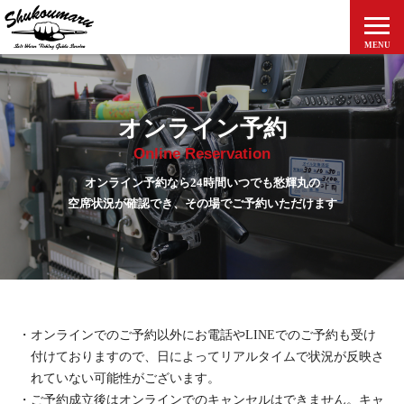
MENU
ホーム
釣果とお知らせ
オンライン予約
Online Reservation
愁輝丸について
オンライン予約なら24時間いつでも愁輝丸の
料金案内
空席状況が確認でき、その場でご予約いただけます
アクセス
出船予定表
ご予約方法
・オンラインでのご予約以外にお電話やLINEでのご予約も受け
付けておりますので、日によってリアルタイムで状況が反映さ
個人情報保護方針
れていない可能性がございます。
・ご予約成立後はオンラインでのキャンセルはできません。キャ