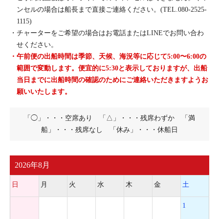
公式Facebook
ンセルの場合は船長まで直接ご連絡ください。(TEL.080-2525-
1115)
公式Instagram
・チャーターをご希望の場合はお電話またはLINEでお問い合わ
せください。
・午前便の出船時間は季節、天候、海況等に応じて5:00〜6:00の
範囲で変動します。便宜的に5:30と表示しておりますが、出船
当日までに出船時間の確認のためにご連絡いただきますようお
願いいたします。
「◯」・・・空席あり 「△」・・・残席わずか 「満
船」・・・残席なし 「休み」・・・休船日
2026年8月
日
月
火
水
木
金
土
1